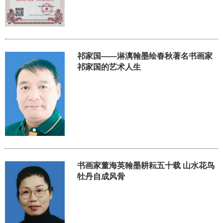
祁家国——淋漓翰墨绘春秋著名书画家
祁家国的艺术人生
书画家董海英翰墨耕耘五十载 山水花鸟
牡丹自成风骨