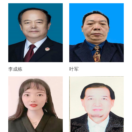
李成栋
叶军