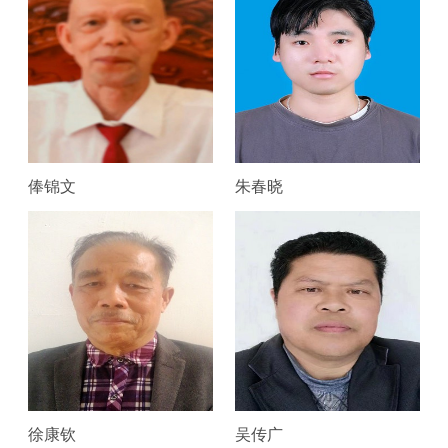
俸锦文
朱春晓
徐康钦
吴传广